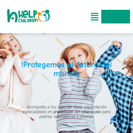
$
0
!Protegemos el futuro del
mundo¡
Acompaña a tus hijos en línea: capacitación
especializada en
prevención
del
ciberacoso
para
padres, educadores y jóvenes